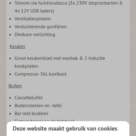
Stroom via huishoudaccu (3x 230V stopcontacten &
4x 12V USB laders)
Ventilatiesysteem
Verduisterende gordijnen
Dimbare verlichting
Keuken
Groot keukenblad met wasbak & 2 inductie
kookplaten
Compressor 36L koelkast
Buiten
Cassetteluifel
Buitenstoelen en -tafel
Bar met krukken
Fietsendrager op de trekhaak
Deze website maakt gebruik van cookies
Zonnepaneel