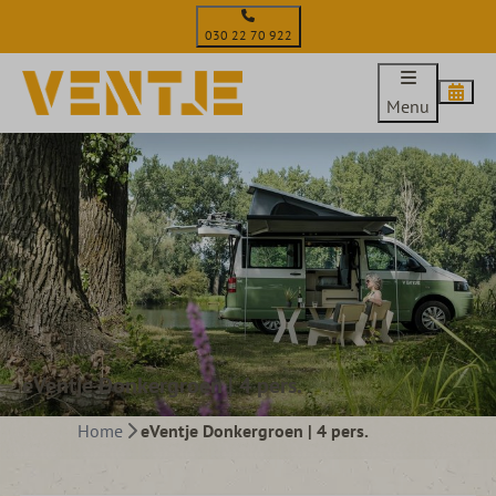
030 22 70 922
Menu
eVentje Donkergroen | 4 pers.
Home
eVentje Donkergroen | 4 pers.