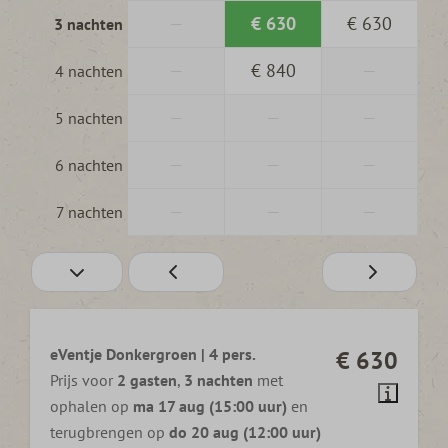
—
€ 630
€ 630
3 nachten
—
€ 840
—
4 nachten
—
—
—
5 nachten
—
—
—
6 nachten
—
—
—
7 nachten
eVentje Donkergroen | 4 pers.
€ 630
Prijs voor
2 gasten
,
3 nachten
met
ophalen op
ma 17 aug (15:00 uur)
en
terugbrengen op
do 20 aug (12:00 uur)