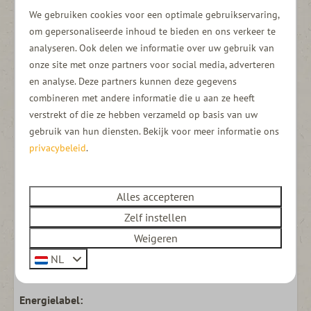
Inventaris
We gebruiken cookies voor een optimale gebruikservaring,
om gepersonaliseerde inhoud te bieden en ons verkeer te
Volledige keuken inventaris
analyseren. Ook delen we informatie over uw gebruik van
Dekbedden
onze site met onze partners voor social media, adverteren
en analyse. Deze partners kunnen deze gegevens
Bus
combineren met andere informatie die u aan ze heeft
Cruisecontrol
verstrekt of die ze hebben verzameld op basis van uw
Mediaconsole & oplaadkabeltje telefoon
gebruik van hun diensten. Bekijk voor meer informatie ons
Parkeersensoren voor- en achter
privacybeleid
.
Rijbereik: circa 350 kilometer praktijkrange
Snelladen in 30 minuten
Alles accepteren
Zelf instellen
Er bestaat een kleine kans dat je een ander Ventje mee
Weigeren
krijgt, bijvoorbeeld in het geval van onderhoud. Deze zal
NL
dan vergelijkbare of betere specificaties hebben.
Energielabel: