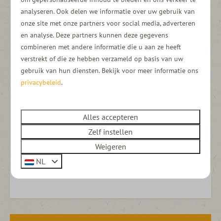
Inventaris
analyseren. Ook delen we informatie over uw gebruik van
onze site met onze partners voor social media, adverteren
Volledige keuken inventaris
en analyse. Deze partners kunnen deze gegevens
Dekbed en hoofdkussens
combineren met andere informatie die u aan ze heeft
Bus
verstrekt of die ze hebben verzameld op basis van uw
gebruik van hun diensten. Bekijk voor meer informatie ons
Cruisecontrol
privacybeleid
.
Mediaconsole & oplaadkabeltje telefoon
Parkeersensoren achter
Alles accepteren
Er bestaat een kleine kans dat je een ander Ventje mee
Zelf instellen
krijgt, bijvoorbeeld in het geval van onderhoud. Deze zal
Weigeren
dan vergelijkbare of betere specificaties hebben.
NL
Energielabel: