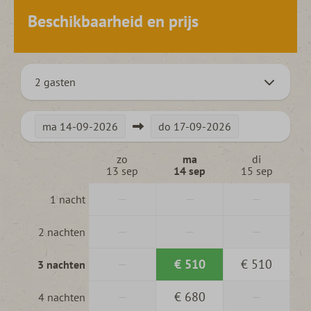
Beschikbaarheid en prijs
2 gasten
ma
14-09-2026
do
17-09-2026
zo
ma
di
13 sep
14 sep
15 sep
—
—
—
1 nacht
—
—
—
2 nachten
—
€ 510
€ 510
3 nachten
—
€ 680
—
4 nachten